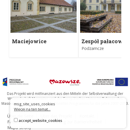
Maciejowice
Zespół pałacowo-
parkowy w
Podzamcze
Podzamczu
Das Projekt wird mitfinanziert aus den Mitteln der Selbstverwaltung der
Woiwodschaft Masowien und der Europäischen Union im Rahmen des
Masowischen Regionalen Operationellen Programms für die Jahre 2007-2013.
msg_site_uses_cookies
Więcej na ten temat...
Über die Seite
Über das Projekt
Kontakt
accept_website_cookies
Falsches Zeichen?
Erklärung zur Barrierefreiheit
Mapa strony