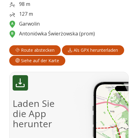
98 m
127 m
Garwolin
Antoniówka Świerżowska (prom)
Route abstecken
Als GPX herunterladen
Siehe auf der Karte
Laden Sie
die App
herunter