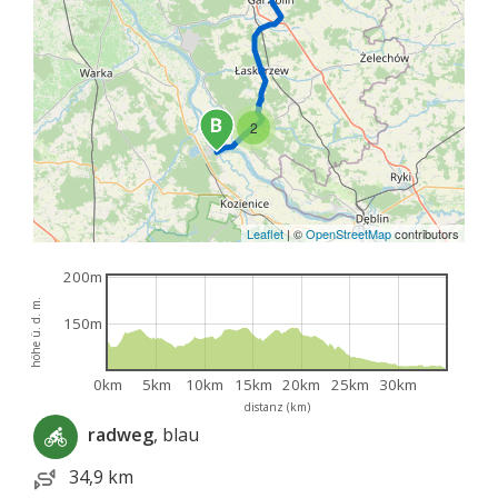
2
Leaflet
|
©
OpenStreetMap
contributors
200m
höhe ü. d. m.
150m
0km
5km
10km
15km
20km
25km
30km
distanz (km)
radweg
, blau
34,9 km