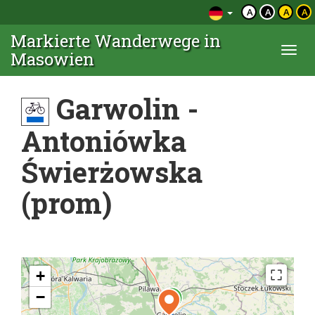
A
A
A
A
Markierte Wanderwege in
Togg
Masowien
navi
Garwolin -
Antoniówka
Świerżowska
(prom)
+
−