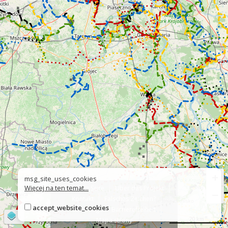
+
msg_site_uses_cookies
Więcej na ten temat...
Über die Seite
Über das Projekt
−
Kontakt
Falsches Zeichen?
accept_website_cookies
Erklärung zur Barrierefreiheit
©
OpenStreetMap
contributors
20 km
Mapa strony