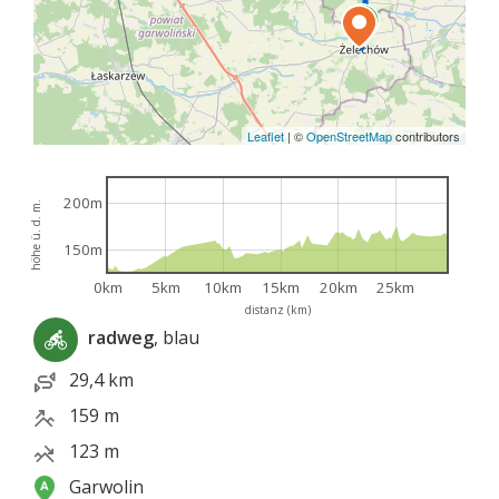
Leaflet
|
©
OpenStreetMap
contributors
200m
höhe ü. d. m.
150m
0km
5km
10km
15km
20km
25km
distanz (km)
radweg
, blau
29,4 km
159 m
123 m
Garwolin