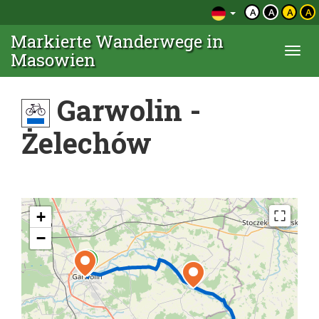
A
A
A
A
Markierte Wanderwege in
Togg
Masowien
navi
Garwolin -
Żelechów
+
−