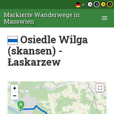
A
A
A
A
Markierte Wanderwege in
Togg
Masowien
navi
Osiedle Wilga
(skansen) -
Łaskarzew
+
−