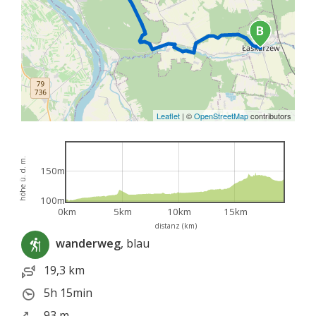
Leaflet
|
©
OpenStreetMap
contributors
höhe ü. d. m.
150m
100m
0km
5km
10km
15km
distanz (km)
wanderweg
, blau
19,3 km
5h 15min
93 m