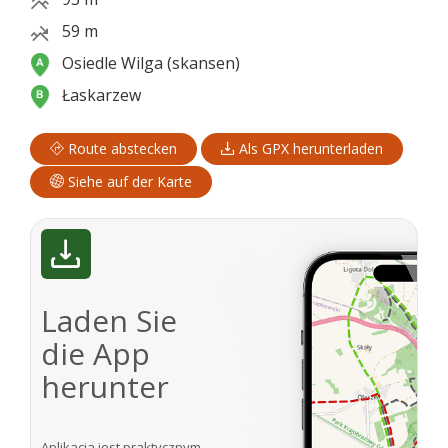
59 m
Osiedle Wilga (skansen)
Łaskarzew
Route abstecken
Als GPX herunterladen
Siehe auf der Karte
Laden Sie
die App
herunter
Aplikacja jest praktycznym