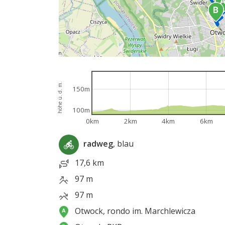
höhe ü. d. m.
150m
100m
0km
2km
4km
6km
radweg
, blau
17,6 km
97 m
97 m
Otwock, rondo im. Marchlewicza