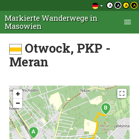
A
A
A
A
Markierte Wanderwege in
Togg
Masowien
navi
Otwock, PKP -
Meran
+
−