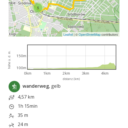
5
Leaflet
|
©
OpenStreetMap
contributors
höhe ü. d. m.
150m
100m
0km
1km
2km
3km
4km
distanz (km)
wanderweg
, gelb
4,57 km
1h 15min
35 m
24 m