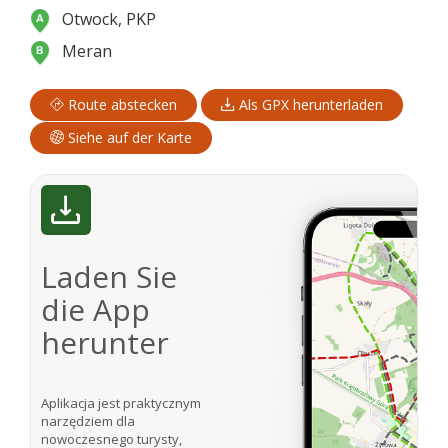
Otwock, PKP
Meran
Route abstecken
Als GPX herunterladen
Siehe auf der Karte
Laden Sie
die App
herunter
Aplikacja jest praktycznym
narzędziem dla
nowoczesnego turysty,