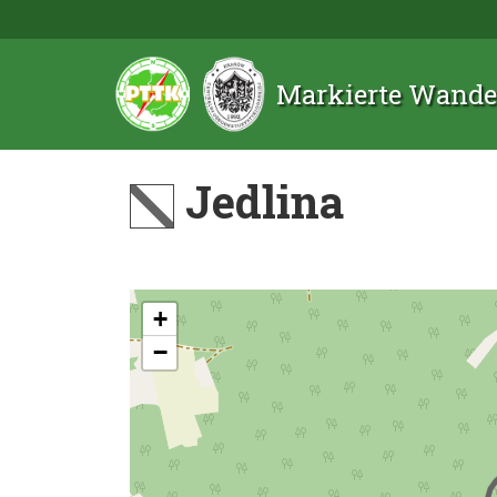
Markierte Wande
Jedlina
+
−