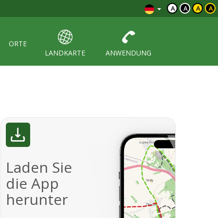
A
A
A
A
ORTE
LANDKARTE
ANWENDUNG
Laden Sie
die App
herunter