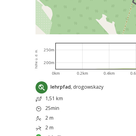
250m
höhe ü. d. m.
200m
0km
0.2km
0.4km
0.
lehrpfad
, drogowskazy
1,51 km
25min
2 m
2 m