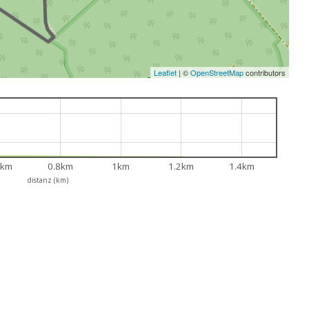
Leaflet
|
©
OpenStreetMap
contributors
6km
0.8km
1km
1.2km
1.4km
distanz (km)