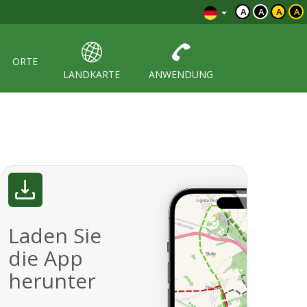
A
A
A
A
ORTE
LANDKARTE
ANWENDUNG
Laden Sie
die App
herunter