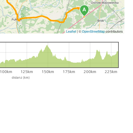
Leaflet
|
©
OpenStreetMap
contributors
100km
125km
150km
175km
200km
225km
distanz (km)