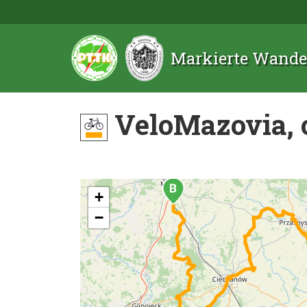
Markierte Wande
VeloMazovia, 
+
−