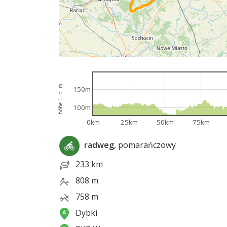
höhe ü. d. m.
150m
100m
0km
25km
50km
75km
radweg
, pomarańczowy
233 km
808 m
758 m
Dybki