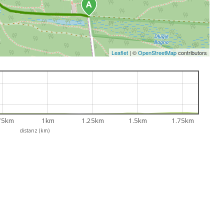
Leaflet
|
©
OpenStreetMap
contributors
75km
1km
1.25km
1.5km
1.75km
distanz (km)