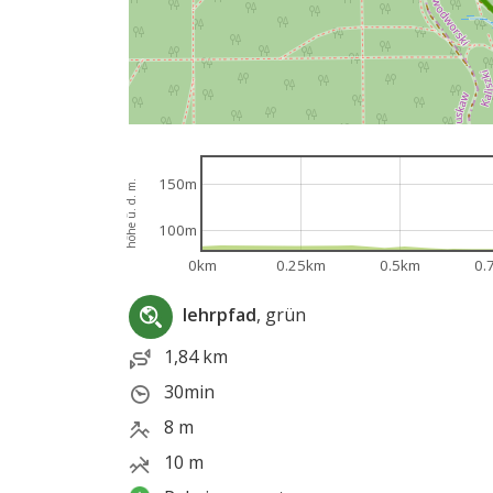
150m
höhe ü. d. m.
100m
0km
0.25km
0.5km
0.
lehrpfad
, grün
1,84 km
30min
8 m
10 m