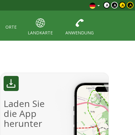
A
A
A
A
ORTE
LANDKARTE
ANWENDUNG
Laden Sie
die App
herunter