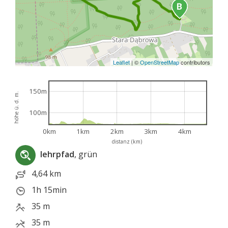
Leaflet
|
©
OpenStreetMap
contributors
150m
höhe ü. d. m.
100m
0km
1km
2km
3km
4km
distanz (km)
lehrpfad
, grün
4,64 km
1h 15min
35 m
35 m