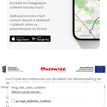
pozwala na nawigację po
szlakach turystycznych.
Aplikacja korzysta z tych
samych danych o obiektach
i szlakach, które są
prezentowane na stronie.
Das Projekt wird mitfinanziert aus den Mitteln der Selbstverwaltung der
Woiwodschaft Masowien und der Europäischen Union im Rahmen des
Masowischen Regionalen Operationellen Programms für die Jahre 2007-2013.
msg_site_uses_cookies
Więcej na ten temat...
Über die Seite
Über das Projekt
Kontakt
accept_website_cookies
Falsches Zeichen?
Erklärung zur Barrierefreiheit
Mapa strony