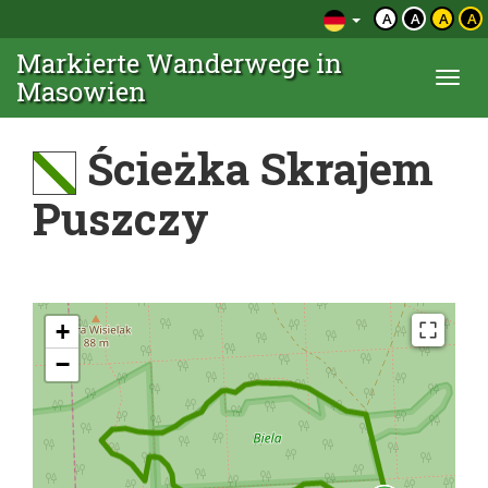
A
A
A
A
Markierte Wanderwege in
Togg
Masowien
navi
Ścieżka Skrajem
Puszczy
+
−