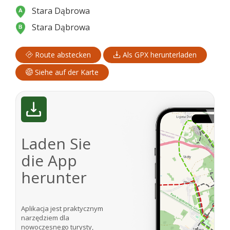
Stara Dąbrowa
Stara Dąbrowa
Route abstecken
Als GPX herunterladen
Siehe auf der Karte
Laden Sie
die App
herunter
Aplikacja jest praktycznym
narzędziem dla
nowoczesnego turysty,