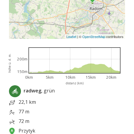
Leaflet
|
©
OpenStreetMap
contributors
höhe ü. d. m.
200m
150m
0km
5km
10km
15km
20km
distanz (km)
radweg
, grün
22,1 km
77 m
72 m
Przytyk