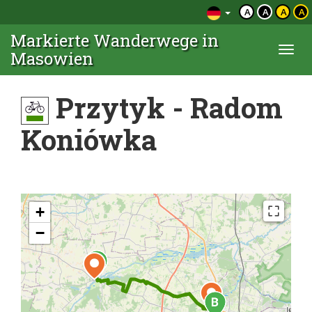
A
A
A
A
Markierte Wanderwege in
Togg
Masowien
navi
Przytyk - Radom
Koniówka
+
−