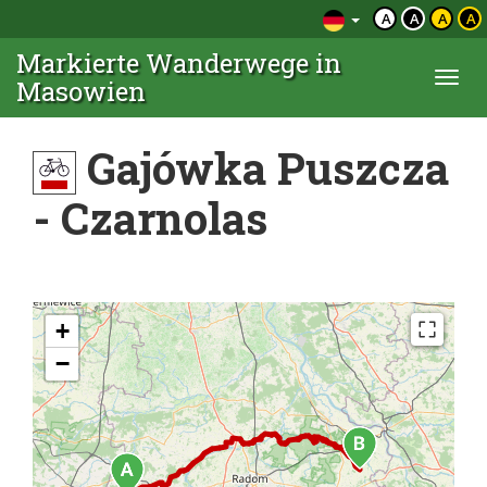
A
A
A
A
Markierte Wanderwege in
Togg
Masowien
navi
Gajówka Puszcza
- Czarnolas
+
−