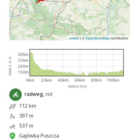
Leaflet
|
©
OpenStreetMap
contributors
300m
höhe ü. d. m.
250m
200m
150m
0km
20km
40km
60km
80km
100km
distanz (km)
radweg
, rot
112 km
397 m
537 m
Gajówka Puszcza