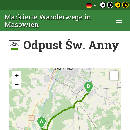
A
A
A
A
Markierte Wanderwege in
Togg
Masowien
navi
Odpust Św. Anny
+
−