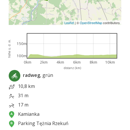
Leaflet
|
©
OpenStreetMap
contributors
höhe ü. d. m.
150m
100m
0km
2km
4km
6km
8km
10km
distanz (km)
radweg
, grün
10,8 km
31 m
17 m
Kamianka
Parking Tężnia Rzekuń