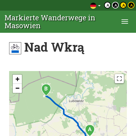
A
A
A
A
Markierte Wanderwege in
Togg
Masowien
navi
Nad Wkrą
+
−