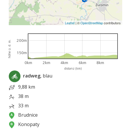
Leaflet
|
©
OpenStreetMap
contributors
200m
höhe ü. d. m.
150m
0km
2km
4km
6km
8km
distanz (km)
radweg
, blau
9,88 km
38 m
33 m
Brudnice
Konopaty