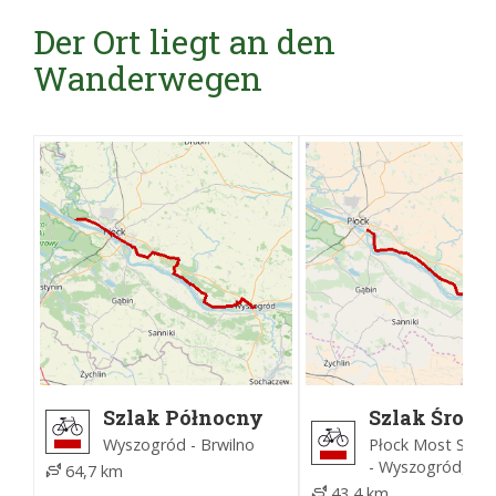
Der Ort liegt an den
Wanderwegen
Szlak Północny
Szlak Środk
powiatu
Wisły
Wyszogród - Brwilno
Płock Most Solid
płockiego
- Wyszogród, DK
64,7 km
43,4 km