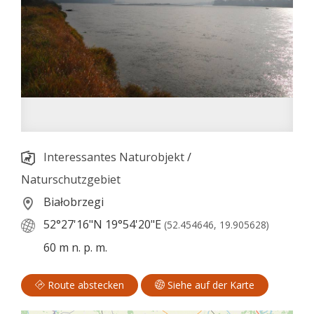
Interessantes Naturobjekt
/
Naturschutzgebiet
Białobrzegi
52°27'16"N
19°54'20"E
(52.454646, 19.905628)
60 m n. p. m.
Route abstecken
Siehe auf der Karte