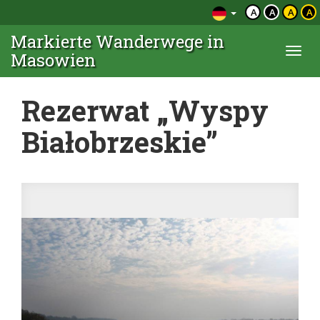
A
A
A
A
Markierte Wanderwege in
Togg
Masowien
navi
Rezerwat „Wyspy
Białobrzeskie”