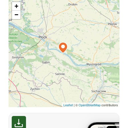
+
−
Leaflet
|
©
OpenStreetMap
contributors