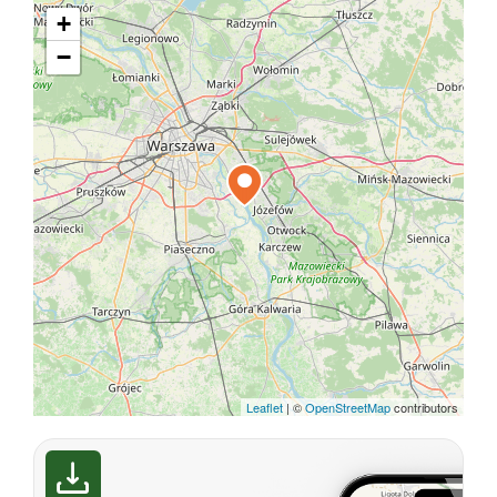
+
−
Leaflet
|
©
OpenStreetMap
contributors