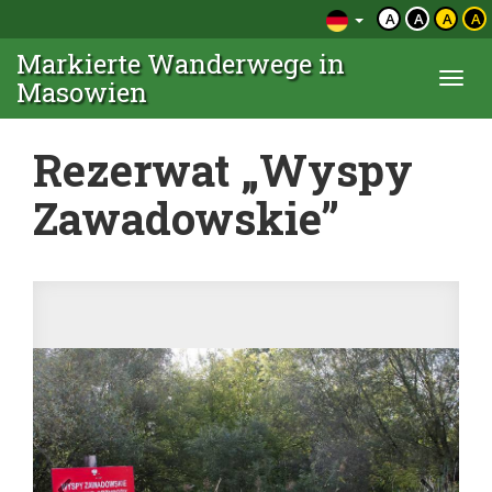
A
A
A
A
Markierte Wanderwege in
Togg
Masowien
navi
Rezerwat „Wyspy
Zawadowskie”