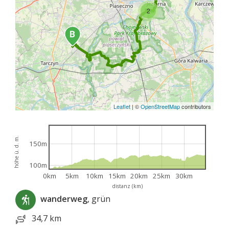
2
Leaflet
|
©
OpenStreetMap
contributors
höhe ü. d. m.
150m
100m
0km
5km
10km
15km
20km
25km
30km
distanz (km)
wanderweg
, grün
34,7 km