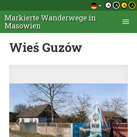
A
A
A
A
Markierte Wanderwege in
Togg
Masowien
navi
Wieś Guzów