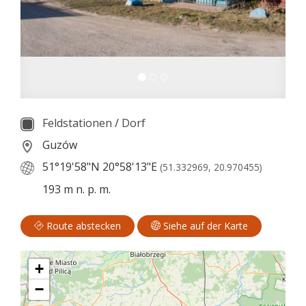
Feldstationen
/
Dorf
Guzów
51°19'58"N
20°58'13"E
(51.332969, 20.970455)
193 m n. p. m.
Route abstecken
Siehe auf der Karte
+
−