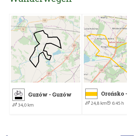
Orońsko -
Guzów - Guzów
Orońsko
24,8 km
6:45 h
34,0 km