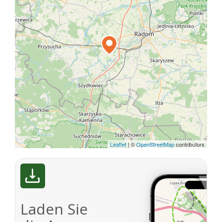
Leaflet
|
©
OpenStreetMap
contributors
Laden Sie