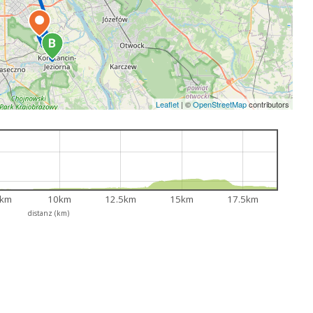
Leaflet
|
©
OpenStreetMap
contributors
5km
10km
12.5km
15km
17.5km
distanz (km)