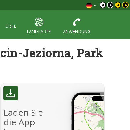
A
A
A
A
ORTE
LANDKARTE
ANWENDUNG
cin-Jeziorna, Park
Laden Sie
die App