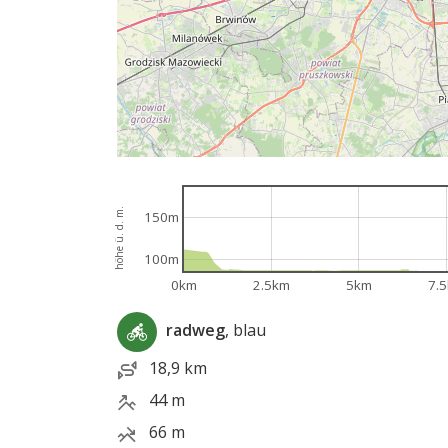
höhe ü. d. m.
150m
100m
0km
2.5km
5km
7.
radweg
, blau
18,9 km
44 m
66 m