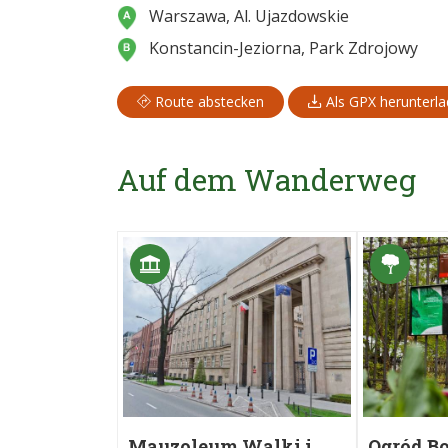
Warszawa, Al. Ujazdowskie
Konstancin-Jeziorna, Park Zdrojowy
Route abstecken
Als GPX herunterl
Auf dem Wanderweg
Mauzoleum Walki i
Ogród B