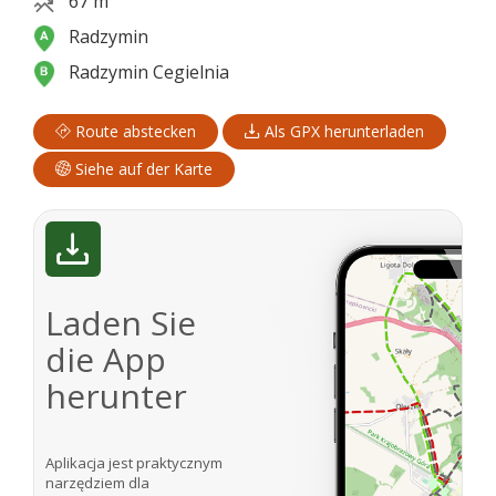
67 m
Radzymin
Radzymin Cegielnia
Route abstecken
Als GPX herunterladen
Siehe auf der Karte
Laden Sie
die App
herunter
Aplikacja jest praktycznym
narzędziem dla