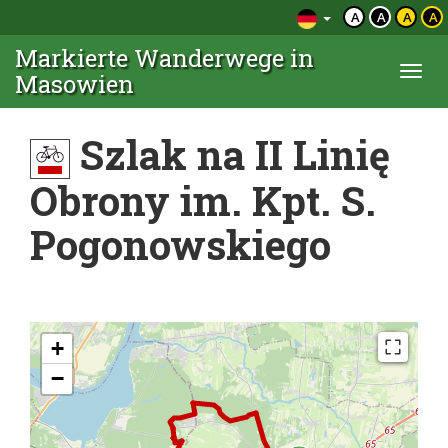
A
A
A
A
Markierte Wanderwege in
Togg
Masowien
navi
Szlak na II Linię
Obrony im. Kpt. S.
Pogonowskiego
+
−