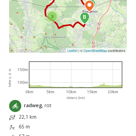
3
Leaflet
|
©
OpenStreetMap
contributors
150m
höhe ü. d. m.
100m
0km
5km
10km
15km
20km
distanz (km)
radweg
, rot
22,1 km
65 m