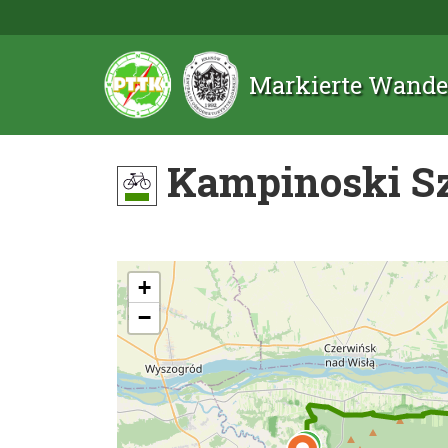
Markierte Wande
Kampinoski S
+
−