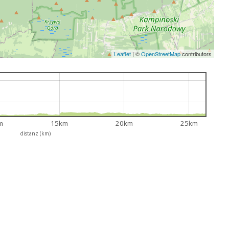
Leaflet
|
©
OpenStreetMap
contributors
m
15km
20km
25km
distanz (km)