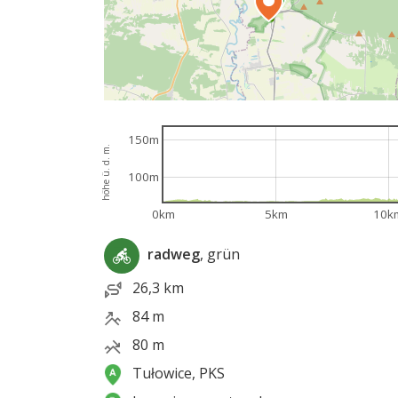
150m
höhe ü. d. m.
100m
0km
5km
10k
radweg
, grün
26,3 km
84 m
80 m
Tułowice, PKS