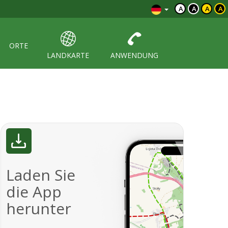
A
A
A
A
ORTE
LANDKARTE
ANWENDUNG
Laden Sie
die App
herunter