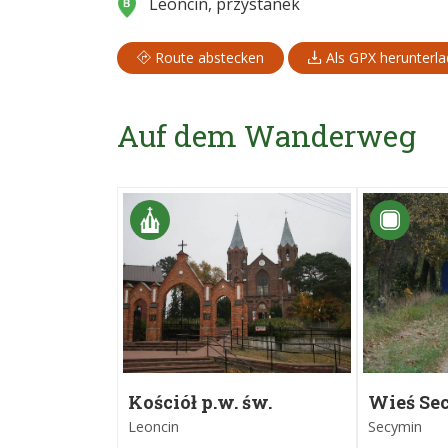
Leoncin, przystanek
Route abstecken
Als GPX herunterl
Auf dem Wanderweg
Kościół p.w. św.
Wieś Se
Małgorzaty Dziewicy i
Leoncin
Secymin
Męczennicy