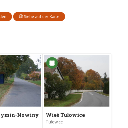
aden
Siehe auf der Karte
cymin-Nowiny
Wieś Tułowice
Tułowice