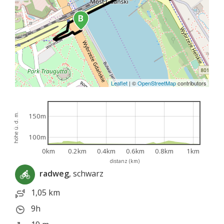
Leaflet
|
©
OpenStreetMap
contributors
höhe ü. d. m.
150m
100m
0km
0.2km
0.4km
0.6km
0.8km
1km
distanz (km)
radweg
, schwarz
1,05 km
9h