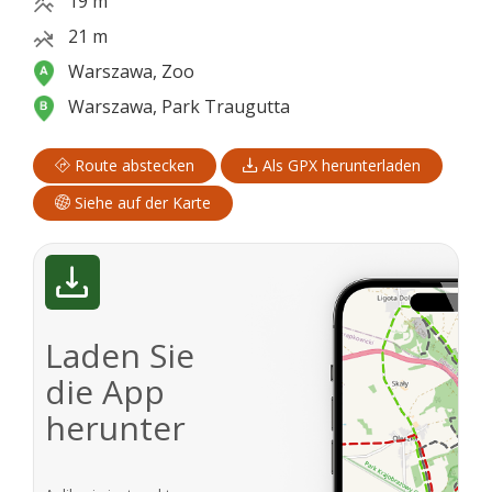
19 m
21 m
Warszawa, Zoo
Warszawa, Park Traugutta
Route abstecken
Als GPX herunterladen
Siehe auf der Karte
Laden Sie
die App
herunter