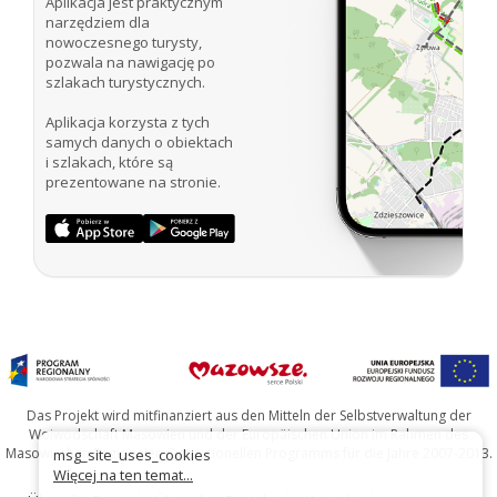
Aplikacja jest praktycznym
narzędziem dla
nowoczesnego turysty,
pozwala na nawigację po
szlakach turystycznych.
Aplikacja korzysta z tych
samych danych o obiektach
i szlakach, które są
prezentowane na stronie.
Das Projekt wird mitfinanziert aus den Mitteln der Selbstverwaltung der
Woiwodschaft Masowien und der Europäischen Union im Rahmen des
Masowischen Regionalen Operationellen Programms für die Jahre 2007-2013.
msg_site_uses_cookies
Więcej na ten temat...