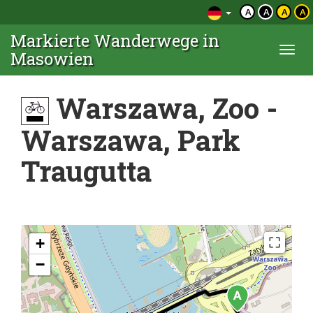
A
A
A
A
Markierte Wanderwege in
Togg
Masowien
navi
Warszawa, Zoo -
Warszawa, Park
Traugutta
+
−