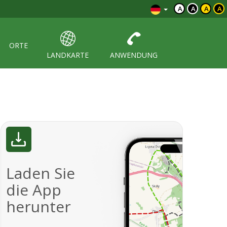
A
A
A
A
ORTE
LANDKARTE
ANWENDUNG
Laden Sie
die App
herunter