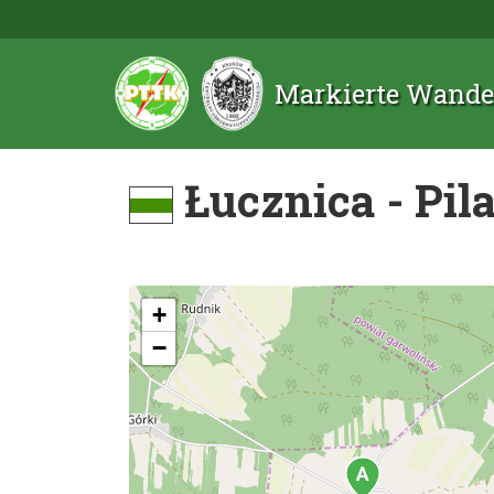
Markierte Wande
Łucznica - Pil
+
−