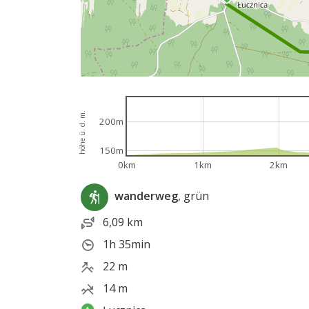
höhe ü. d. m.
200m
150m
0km
1km
2km
wanderweg
, grün
6,09 km
1h 35min
22 m
14 m