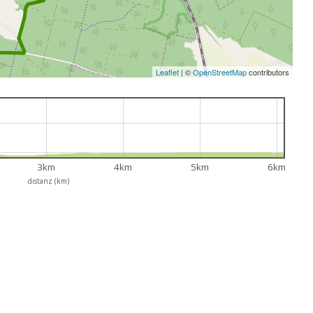
Leaflet
|
©
OpenStreetMap
contributors
3km
4km
5km
6km
distanz (km)