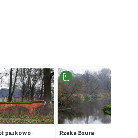
ół parkowo-
Rzeka Bzura
W