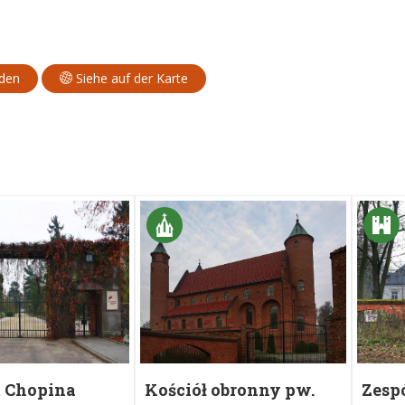
aden
Siehe auf der Karte
 Chopina
Kościół obronny pw.
Zesp