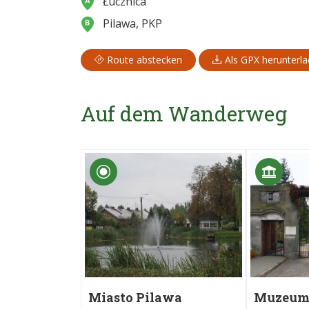
Łucznica
Pilawa, PKP
Route abstecken
Als GPX herunterl
Auf dem Wanderweg
Miasto Pilawa
Muzeum