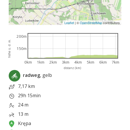
Leaflet
|
©
OpenStreetMap
contributors
200m
höhe ü. d. m.
150m
0km
1km
2km
3km
4km
5km
6km
7km
distanz (km)
radweg
, gelb
7,17 km
29h 15min
24 m
13 m
Krępa