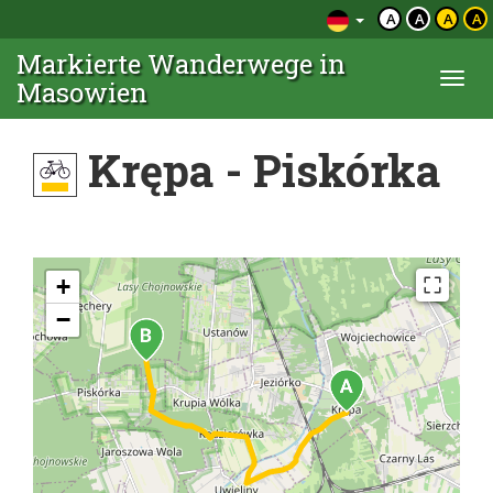
A
A
A
A
Markierte Wanderwege in
Togg
Masowien
navi
Krępa - Piskórka
+
−