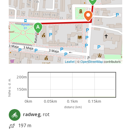
Leaflet
|
©
OpenStreetMap
contributors
200m
höhe ü. d. m.
150m
0km
0.05km
0.1km
0.15km
distanz (km)
radweg
, rot
197 m