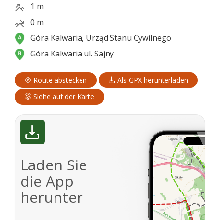
1 m
0 m
Góra Kalwaria, Urząd Stanu Cywilnego
Góra Kalwaria ul. Sajny
Route abstecken
Als GPX herunterladen
Siehe auf der Karte
Laden Sie
die App
herunter