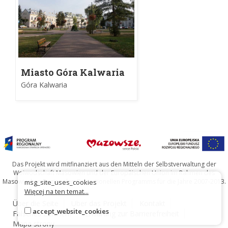
Miasto Góra Kalwaria
Góra Kalwaria
Das Projekt wird mitfinanziert aus den Mitteln der Selbstverwaltung der
Woiwodschaft Masowien und der Europäischen Union im Rahmen des
Masowischen Regionalen Operationellen Programms für die Jahre 2007-2013.
msg_site_uses_cookies
Więcej na ten temat...
Über die Seite
Über das Projekt
Kontakt
accept_website_cookies
Falsches Zeichen?
Erklärung zur Barrierefreiheit
Mapa strony