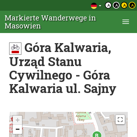
A
A
A
A
Markierte Wanderwege in
Togg
Masowien
navi
Góra Kalwaria,
Urząd Stanu
Cywilnego - Góra
Kalwaria ul. Sajny
+
−