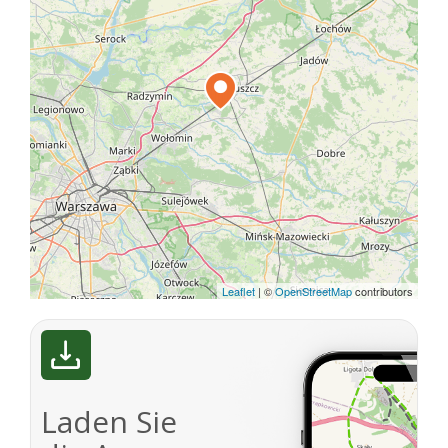
Leaflet
|
©
OpenStreetMap
contributors
Laden Sie