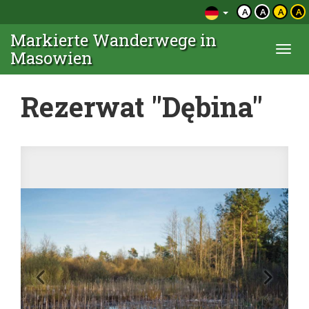
A
A
A
A
Markierte Wanderwege in
Togg
Masowien
navi
Rezerwat "Dębina"