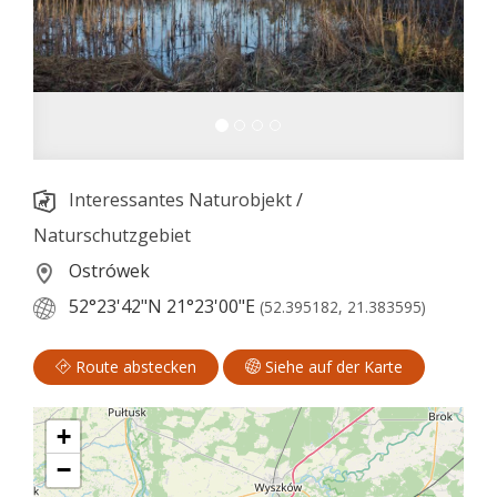
Interessantes Naturobjekt
/
Naturschutzgebiet
Ostrówek
52°23'42"N
21°23'00"E
(52.395182, 21.383595)
Route abstecken
Siehe auf der Karte
+
−