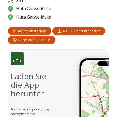
25 m
Huta Garwolińska
Huta Garwolińska
Route abstecken
Als GPX herunterladen
Siehe auf der Karte
Laden Sie
die App
herunter
Aplikacja jest praktycznym
narzędziem dla