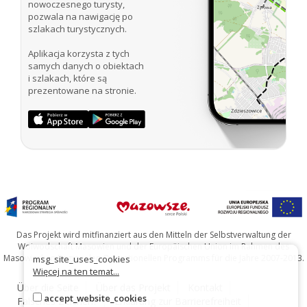
nowoczesnego turysty,
pozwala na nawigację po
szlakach turystycznych.
Aplikacja korzysta z tych
samych danych o obiektach
i szlakach, które są
prezentowane na stronie.
Das Projekt wird mitfinanziert aus den Mitteln der Selbstverwaltung der
Woiwodschaft Masowien und der Europäischen Union im Rahmen des
Masowischen Regionalen Operationellen Programms für die Jahre 2007-2013.
msg_site_uses_cookies
Więcej na ten temat...
Über die Seite
Über das Projekt
Kontakt
accept_website_cookies
Falsches Zeichen?
Erklärung zur Barrierefreiheit