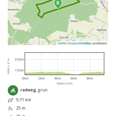
Leaflet
|
©
OpenStreetMap
contributors
200m
höhe ü. d. m.
150m
0km
2km
4km
6km
8km
distanz (km)
radweg
, grün
9,71 km
25 m