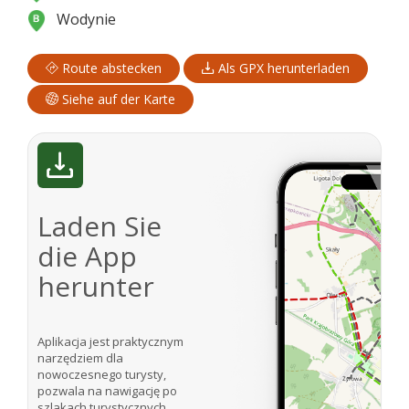
Wodynie
Route abstecken
Als GPX herunterladen
Siehe auf der Karte
Laden Sie
die App
herunter
Aplikacja jest praktycznym
narzędziem dla
nowoczesnego turysty,
pozwala na nawigację po
szlakach turystycznych.