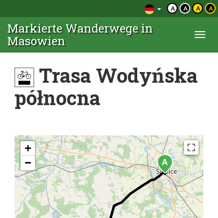
A
A
A
A
Markierte Wanderwege in
Togg
Masowien
navi
Trasa Wodyńska
północna
+
−