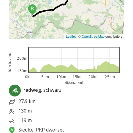
Leaflet
|
©
OpenStreetMap
contributors
höhe ü. d. m.
200m
150m
0km
5km
10km
15km
20km
25km
distanz (km)
radweg
, schwarz
27,9 km
130 m
119 m
Siedlce, PKP dworzec