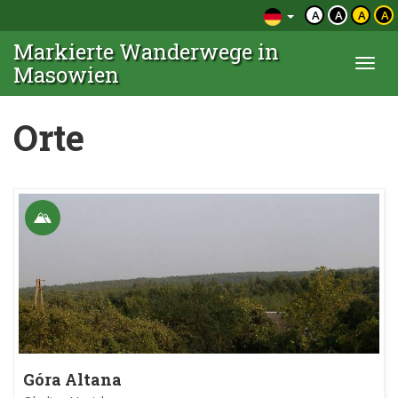
A
A
A
A
Markierte Wanderwege in
Togg
Masowien
navi
Orte
Góra Altana