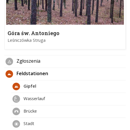
Góra św. Antoniego
Leśniczówka Struga
Zgłoszenia
Feldstationen
Gipfel
Wasserlauf
Brücke
Stadt