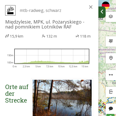
×
mtb-radweg, schwarz
Międzylesie, MPK, ul. Pożaryskiego -
nad pomnikiem Lotników RAF
15,9 km
132 m
118 m
150m
100m
0 m
2,5 km
5 km
7,5 km
10 km
12,5 km
15 km
Orte auf
der
Strecke