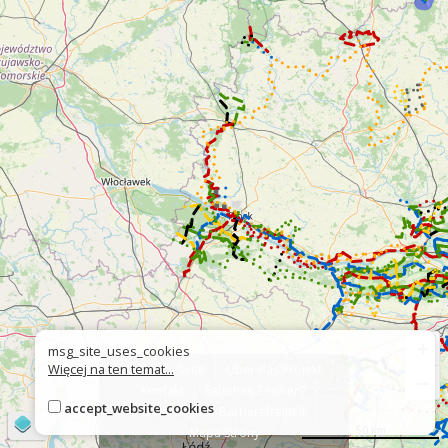
+
msg_site_uses_cookies
Więcej na ten temat...
Über die Seite
Über das Projekt
−
Kontakt
Falsches Zeichen?
accept_website_cookies
Erklärung zur Barrierefreiheit
©
OpenStreetMap
contributors
50 km
Mapa strony