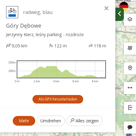
×
radweg, blau
Góry Dębowe
Jerzynny Kierz, leśny parking - rozdroże
9,05 km
122 m
118 m
250m
200m
0 m
2 km
4 km
6 km
8 km
Als GPX herunterladen
Mehr
Umdrehen
Alles zeigen