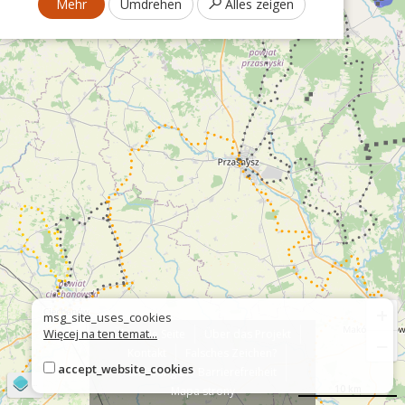
Mehr
Umdrehen
Alles zeigen
+
msg_site_uses_cookies
Więcej na ten temat...
Über die Seite
Über das Projekt
−
Kontakt
Falsches Zeichen?
accept_website_cookies
Erklärung zur Barrierefreiheit
©
OpenStreetMap
contributors
10 km
Mapa strony