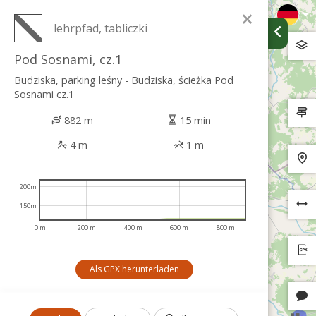
×
lehrpfad, tabliczki
Pod Sosnami, cz.1
Budziska, parking leśny - Budziska, ścieżka Pod
Sosnami cz.1
882 m
15 min
4 m
1 m
200m
150m
0 m
200 m
400 m
600 m
800 m
Als GPX herunterladen