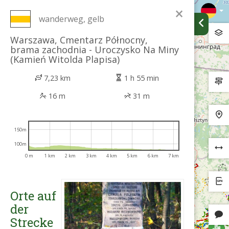
×
wanderweg, gelb
Warszawa, Cmentarz Północny,
brama zachodnia - Uroczysko Na Miny
(Kamień Witolda Plapisa)
7,23 km
1 h 55 min
16 m
31 m
150m
100m
0 m
1 km
2 km
3 km
4 km
5 km
6 km
7 km
Orte auf
der
Strecke