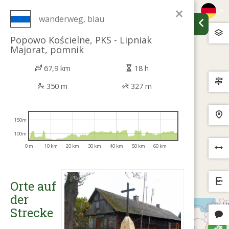
×
wanderweg, blau
Popowo Kościelne, PKS - Lipniak
Majorat, pomnik
67,9 km
18 h
350 m
327 m
150m
100m
0 m
10 km
20 km
30 km
40 km
50 km
60 km
Orte auf
der
Strecke