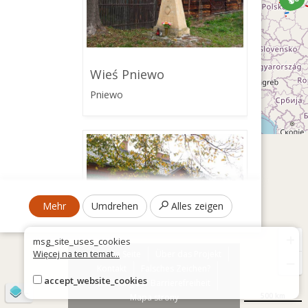
Wieś Pniewo
Pniewo
Mehr
Umdrehen
Alles zeigen
+
msg_site_uses_cookies
Więcej na ten temat...
Über die Seite
Über das Projekt
−
Kontakt
Falsches Zeichen?
accept_website_cookies
Kuźnia Kurpiowska
Erklärung zur Barrierefreiheit
©
OpenStreetMap
contributors
500 km
Mapa strony
Pniewo