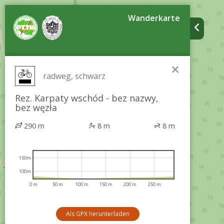
Wanderkarte
×
radweg, schwarz
Rez. Karpaty wschód - bez nazwy,
bez węzła
290 m
8 m
8 m
150m
100m
0 m
50 m
100 m
150 m
200 m
250 m
Als GPX herunterladen