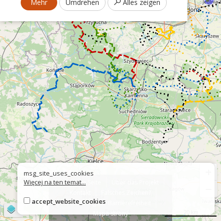
Mehr
Umdrehen
Alles zeigen
+
msg_site_uses_cookies
Więcej na ten temat...
Über die Seite
Über das Projekt
−
Kontakt
Falsches Zeichen?
accept_website_cookies
Erklärung zur Barrierefreiheit
©
OpenStreetMap
contributors
20 km
Mapa strony