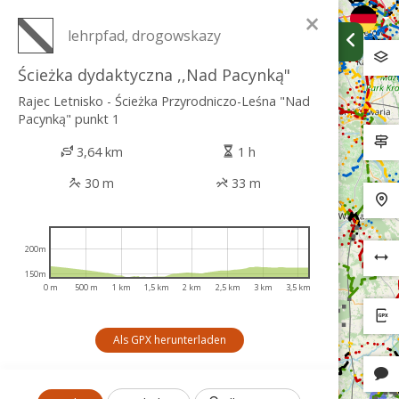
×
lehrpfad, drogowskazy
Ścieżka dydaktyczna ,,Nad Pacynką"
Rajec Letnisko - Ścieżka Przyrodniczo-Leśna "Nad
Pacynką" punkt 1
3,64 km
1 h
30 m
33 m
200m
150m
0 m
500 m
1 km
1,5 km
2 km
2,5 km
3 km
3,5 km
Als GPX herunterladen