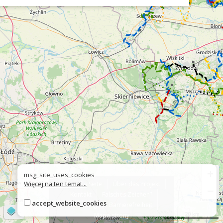
+
msg_site_uses_cookies
Więcej na ten temat...
Über die Seite
Über das Projekt
−
Kontakt
Falsches Zeichen?
accept_website_cookies
Erklärung zur Barrierefreiheit
©
OpenStreetMap
contributors
20 km
Mapa strony