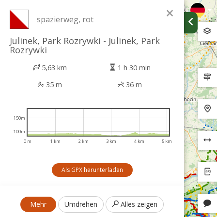
×
spazierweg, rot
Julinek, Park Rozrywki - Julinek, Park
Rozrywki
5,63 km
1 h 30 min
35 m
36 m
150m
100m
0 m
1 km
2 km
3 km
4 km
5 km
Als GPX herunterladen
Mehr
Umdrehen
Alles zeigen