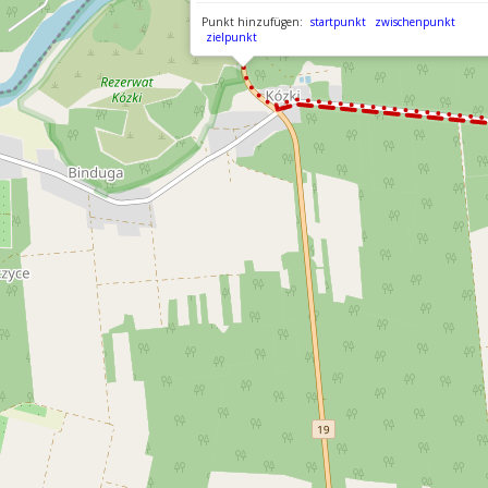
Punkt hinzufügen:
startpunkt
zwischenpunkt
zielpunkt