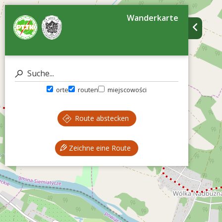
Wanderkarte
orte
routen
miejscowości
Route abstecken
Zeichne eine Route