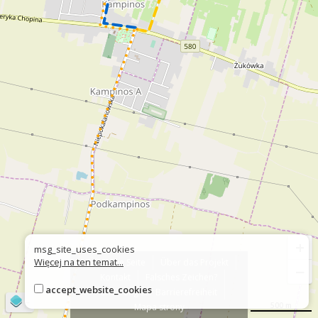
+
msg_site_uses_cookies
Więcej na ten temat...
Über die Seite
Über das Projekt
−
Kontakt
Falsches Zeichen?
accept_website_cookies
Erklärung zur Barrierefreiheit
©
OpenStreetMap
contributors
500 m
Mapa strony