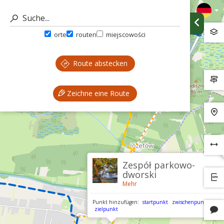
orte
routen
miejscowości
Route abstecken
Zeichne eine Route
Zespół parkowo-
dworski
Mehr
Punkt hinzufügen:
startpunkt
zwischenpunkt
zielpunkt