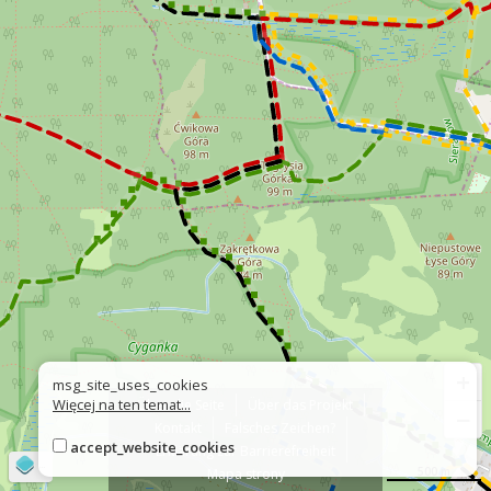
+
msg_site_uses_cookies
Więcej na ten temat...
Über die Seite
Über das Projekt
−
Kontakt
Falsches Zeichen?
accept_website_cookies
Erklärung zur Barrierefreiheit
©
OpenStreetMap
contributors
500 m
Mapa strony