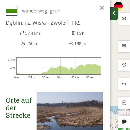
×
wanderweg, grün
Dęblin, rz. Wisła - Zwoleń, PKS
57,4 km
15 h
250 m
198 m
200m
150m
0 m
10 km
20 km
30 km
40 km
50 km
Orte auf
der
Strecke