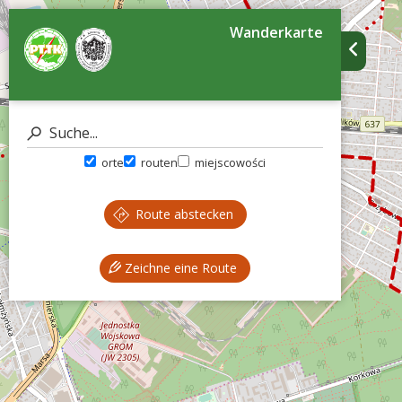
Wanderkarte
orte
routen
miejscowości
Route abstecken
Zeichne eine Route