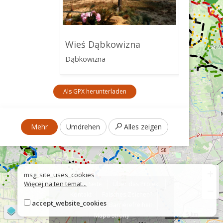
Wieś Dąbkowizna
Dąbkowizna
Als GPX herunterladen
Mehr
Umdrehen
Alles zeigen
+
msg_site_uses_cookies
Więcej na ten temat...
Über die Seite
Über das Projekt
−
Kontakt
Falsches Zeichen?
accept_website_cookies
Erklärung zur Barrierefreiheit
©
OpenStreetMap
contributors
5 km
Mapa strony