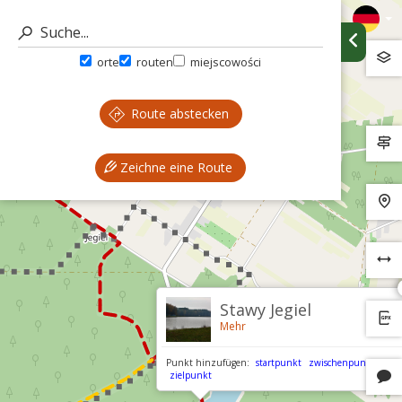
orte
routen
miejscowości
Route abstecken
Zeichne eine Route
Stawy Jegiel
Mehr
Punkt hinzufügen:
startpunkt
zwischenpunkt
zielpunkt