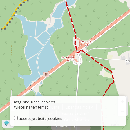
+
msg_site_uses_cookies
Więcej na ten temat...
Über die Seite
Über das Projekt
−
Kontakt
Falsches Zeichen?
accept_website_cookies
Erklärung zur Barrierefreiheit
©
OpenStreetMap
contributors
500 m
Mapa strony