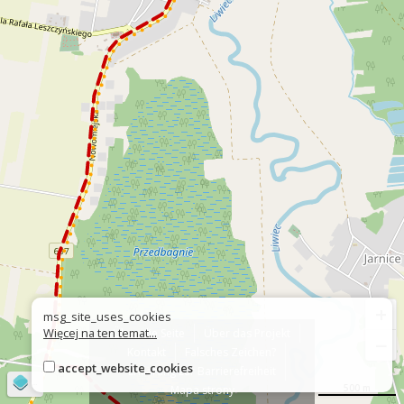
+
msg_site_uses_cookies
Więcej na ten temat...
Über die Seite
Über das Projekt
−
Kontakt
Falsches Zeichen?
accept_website_cookies
Erklärung zur Barrierefreiheit
©
OpenStreetMap
contributors
500 m
Mapa strony