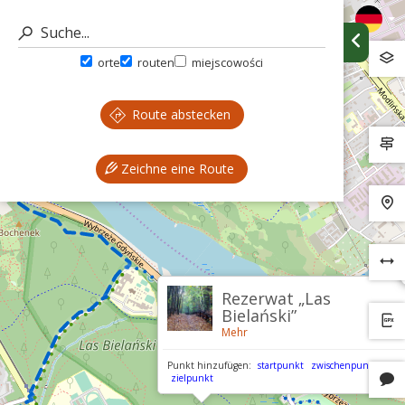
orte
routen
miejscowości
Route abstecken
Zeichne eine Route
Rezerwat „Las
Bielański”
Mehr
Punkt hinzufügen:
startpunkt
zwischenpunkt
zielpunkt