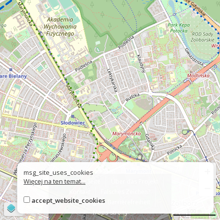
+
msg_site_uses_cookies
Więcej na ten temat...
Über die Seite
Über das Projekt
−
Kontakt
Falsches Zeichen?
accept_website_cookies
Erklärung zur Barrierefreiheit
©
OpenStreetMap
contributors
500 m
Mapa strony