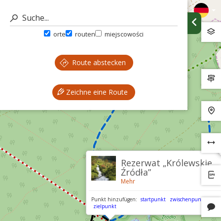
orte
routen
miejscowości
Route abstecken
Zeichne eine Route
Rezerwat „Królewskie
Źródła”
Mehr
Punkt hinzufügen:
startpunkt
zwischenpunkt
zielpunkt