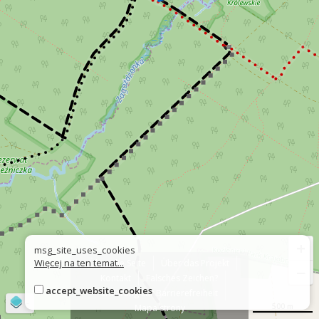
+
msg_site_uses_cookies
Więcej na ten temat...
Über die Seite
Über das Projekt
−
Kontakt
Falsches Zeichen?
accept_website_cookies
Erklärung zur Barrierefreiheit
©
OpenStreetMap
contributors
500 m
Mapa strony