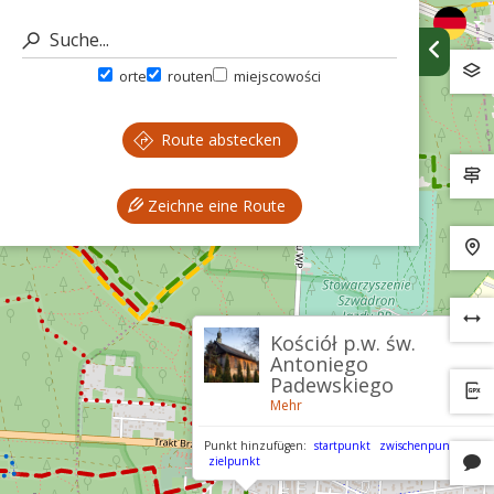
orte
routen
miejscowości
Route abstecken
Zeichne eine Route
Kościół p.w. św.
Antoniego
Padewskiego
Mehr
Punkt hinzufügen:
startpunkt
zwischenpunkt
zielpunkt