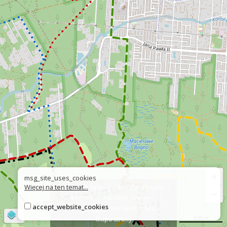
+
msg_site_uses_cookies
Więcej na ten temat...
Über die Seite
Über das Projekt
−
Kontakt
Falsches Zeichen?
accept_website_cookies
Erklärung zur Barrierefreiheit
©
OpenStreetMap
contributors
500 m
Mapa strony