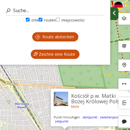
orte
routen
miejscowości
Route abstecken
Zeichne eine Route
Kościół p.w. Matki
Bożej Królowej Polski
Mehr
Punkt hinzufügen:
startpunkt
zwischenpunkt
zielpunkt