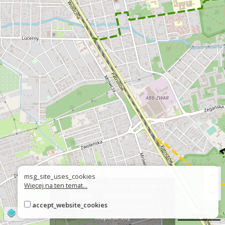
+
msg_site_uses_cookies
Więcej na ten temat...
Über die Seite
Über das Projekt
−
Kontakt
Falsches Zeichen?
accept_website_cookies
Erklärung zur Barrierefreiheit
©
OpenStreetMap
contributors
500 m
Mapa strony