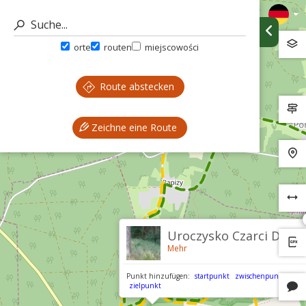
orte
routen
miejscowości
Route abstecken
Zeichne eine Route
Uroczysko Czarci Dół
Mehr
Punkt hinzufügen:
startpunkt
zwischenpunkt
zielpunkt