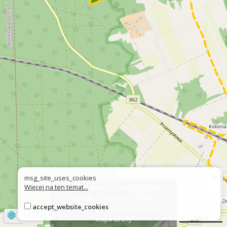
+
msg_site_uses_cookies
Więcej na ten temat...
Über die Seite
Über das Projekt
−
Kontakt
Falsches Zeichen?
accept_website_cookies
Erklärung zur Barrierefreiheit
©
OpenStreetMap
contributors
500 m
Mapa strony